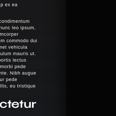
ip ex ea
s condimentum
 nunc leo ipsum,
lamcorper
ulum commodo dui
met vehicula
ibulum mauris ut.
ortis lectus
s morbi pede
ante. Nibh augue
tur pede
is, eu tristique
ctetur