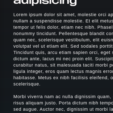
adipisicing
Lorem ipsum dolor sit amet, molestie orci ap
nullam a suspendisse molestie. Et elit metus
tempor ut felis dolor, etiam nec nibh. Phase
nonummy tincidunt. Pellentesque blandit co
quam nec, scelerisque vestibulum, elit euis
volutpat vel ut etiam elit. Sed sodales portti
Tincidunt quis, arcu etiam sapien orci, eget
dictum ante, lacus mi nec proin elit. Suscip
curabitur natus, sit malesuada taciti morbi p
ligula integer, eros quam lectus magnis err
habitasse. Metus ex nibh facilisis eleifend, 
scelerisque.
Morbi viverra nam ac nulla dignissim quam, 
risus aliquam justo. Porta dictum nibh tempor
sed augue. Auctor nec, dignissim ut morbi la