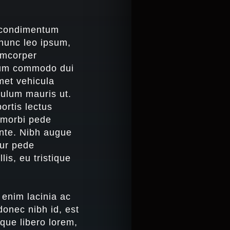
s condimentum
 nunc leo ipsum,
lamcorper
ulum commodo dui
met vehicula
ibulum mauris ut.
ortis lectus
s morbi pede
ante. Nibh augue
tur pede
is, eu tristique
 enim lacinia ac
donec nibh id, est
que libero lorem,