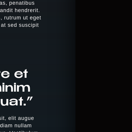
nas, penatibus
andit hendrerit.
, rutrum ut eget
 at sed suscipit
e et
minim
uat.”
t, elit augue
r diam nullam