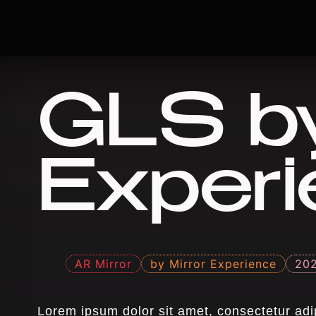
GLS by
Exper
AR Mirror
by Mirror Experience
20
Lorem ipsum dolor sit amet, consectetur adip