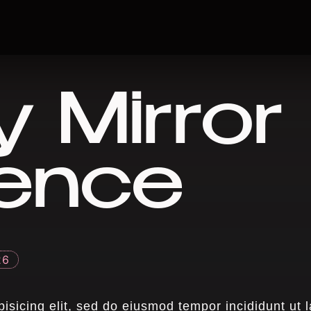
 Mirror
ience
26
isicing elit, sed do eiusmod tempor incididunt ut l