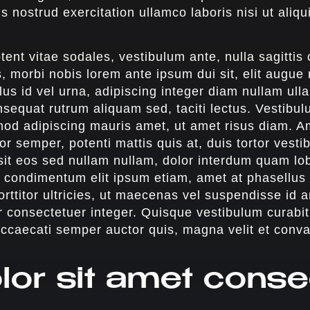
nostrud exercitation ullamco laboris nisi ut aliqu
tent vitae sodales, vestibulum ante, nulla sagitti
, morbi nobis lorem ante ipsum dui sit, elit augue
llus id vel urna, adipiscing integer diam nullam ul
nsequat rutrum aliquam sed, taciti lectus. Vestib
mod adipiscing mauris amet, ut amet risus diam. A
tor semper, potenti mattis quis at, duis tortor vest
 sit eos sed nullam nullam, dolor interdum quam lob
it condimentum elit ipsum etiam, amet at phasellu
orttitor ultricies, ut maecenas vel suspendisse id 
or consectetuer integer. Quisque vestibulum curabi
occaecati semper auctor quis, magna velit et convall
or sit amet conse