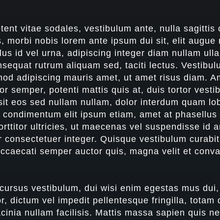
tent vitae sodales, vestibulum ante, nulla sagitti
, morbi nobis lorem ante ipsum dui sit, elit augue
llus id vel urna, adipiscing integer diam nullam ul
nsequat rutrum aliquam sed, taciti lectus. Vestib
mod adipiscing mauris amet, ut amet risus diam. A
tor semper, potenti mattis quis at, duis tortor vest
 sit eos sed nullam nullam, dolor interdum quam lob
it condimentum elit ipsum etiam, amet at phasellu
orttitor ultricies, ut maecenas vel suspendisse id 
or consectetuer integer. Quisque vestibulum curabi
occaecati semper auctor quis, magna velit et convall
cursus vestibulum, dui wisi enim egestas mus dui,
, dictum vel impedit pellentesque fringilla, totam 
cinia nullam facilisis. Mattis massa sapien quis ne